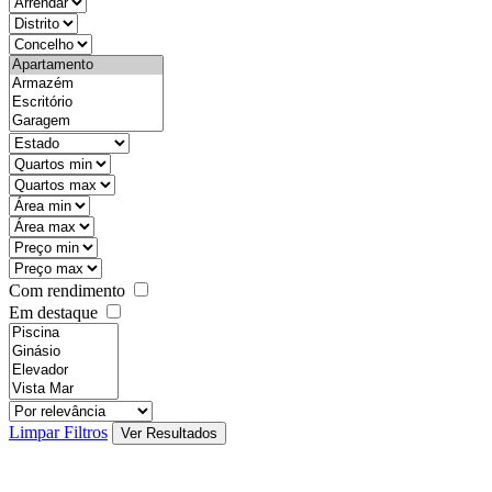
objective
districtId
countyId
types
state
mintypo
maxtypo
minarea
maxarea
minprice
maxprice
Com rendimento
Em destaque
features
realestateOrder
Limpar Filtros
Ver Resultados