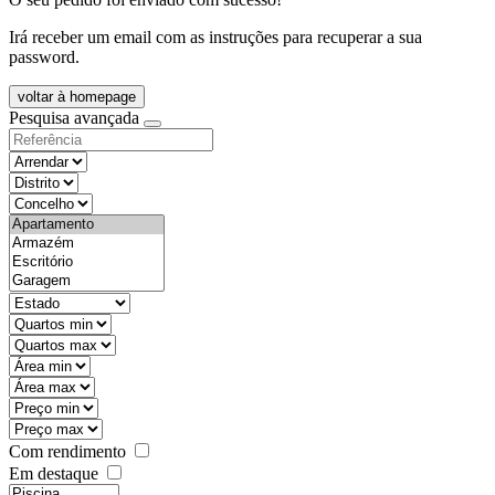
Irá receber um email com as instruções para recuperar a sua
password.
voltar à homepage
Pesquisa avançada
objective
districtId
countyId
types
state
mintypo
maxtypo
minarea
maxarea
minprice
maxprice
Com rendimento
Em destaque
features