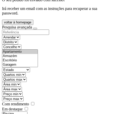
Irá receber um email com as instruções para recuperar a sua
password.
voltar à homepage
Pesquisa avançada
objective
districtId
countyId
types
state
mintypo
maxtypo
minarea
maxarea
minprice
maxprice
Com rendimento
Em destaque
features