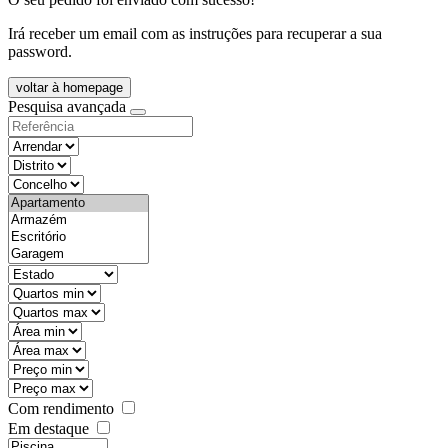
Irá receber um email com as instruções para recuperar a sua
password.
voltar à homepage
Pesquisa avançada
objective
districtId
countyId
types
state
mintypo
maxtypo
minarea
maxarea
minprice
maxprice
Com rendimento
Em destaque
features