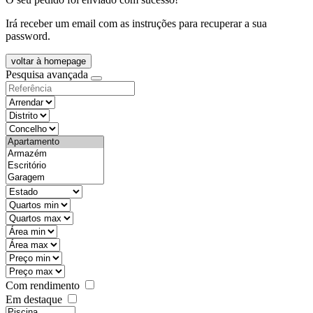
Irá receber um email com as instruções para recuperar a sua
password.
voltar à homepage
Pesquisa avançada
objective
districtId
countyId
types
state
mintypo
maxtypo
minarea
maxarea
minprice
maxprice
Com rendimento
Em destaque
features