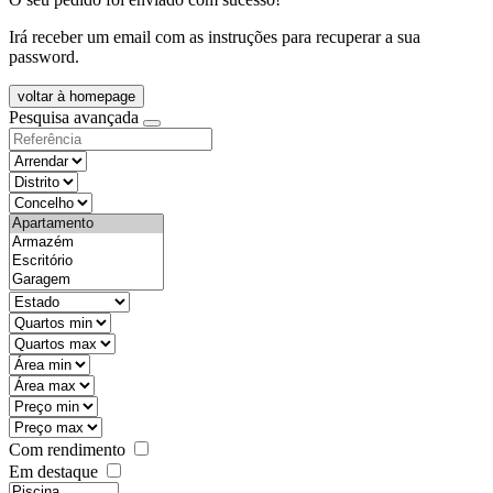
Irá receber um email com as instruções para recuperar a sua
password.
voltar à homepage
Pesquisa avançada
objective
districtId
countyId
types
state
mintypo
maxtypo
minarea
maxarea
minprice
maxprice
Com rendimento
Em destaque
features