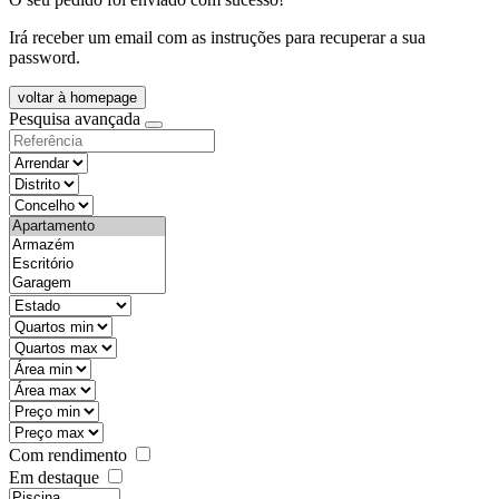
Irá receber um email com as instruções para recuperar a sua
password.
voltar à homepage
Pesquisa avançada
objective
districtId
countyId
types
state
mintypo
maxtypo
minarea
maxarea
minprice
maxprice
Com rendimento
Em destaque
features