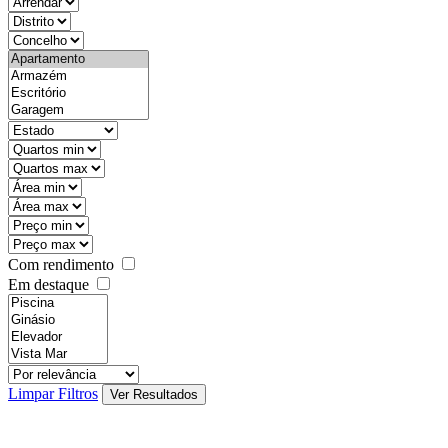
objective
districtId
countyId
types
state
mintypo
maxtypo
minarea
maxarea
minprice
maxprice
Com rendimento
Em destaque
features
realestateOrder
Limpar Filtros
Ver Resultados