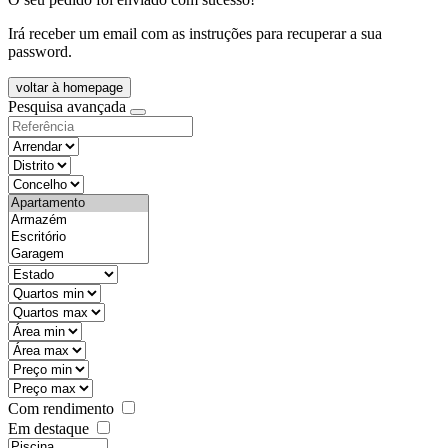
Irá receber um email com as instruções para recuperar a sua
password.
voltar à homepage
Pesquisa avançada
objective
districtId
countyId
types
state
mintypo
maxtypo
minarea
maxarea
minprice
maxprice
Com rendimento
Em destaque
features