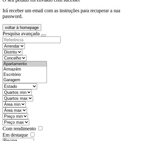
Irá receber um email com as instruções para recuperar a sua
password.
voltar à homepage
Pesquisa avançada
objective
districtId
countyId
types
state
mintypo
maxtypo
minarea
maxarea
minprice
maxprice
Com rendimento
Em destaque
features