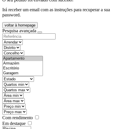
Irá receber um email com as instruções para recuperar a sua
password.
voltar à homepage
Pesquisa avançada
objective
districtId
countyId
types
state
mintypo
maxtypo
minarea
maxarea
minprice
maxprice
Com rendimento
Em destaque
features