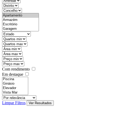
objective
districtId
countyId
types
state
mintypo
maxtypo
minarea
maxarea
minprice
maxprice
Com rendimento
Em destaque
features
realestateOrder
Limpar Filtros
Ver Resultados