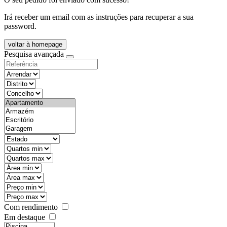
Irá receber um email com as instruções para recuperar a sua
password.
voltar à homepage
Pesquisa avançada
objective
districtId
countyId
types
state
mintypo
maxtypo
minarea
maxarea
minprice
maxprice
Com rendimento
Em destaque
features