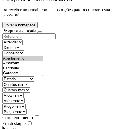
Irá receber um email com as instruções para recuperar a sua
password.
voltar à homepage
Pesquisa avançada
objective
districtId
countyId
types
state
mintypo
maxtypo
minarea
maxarea
minprice
maxprice
Com rendimento
Em destaque
features