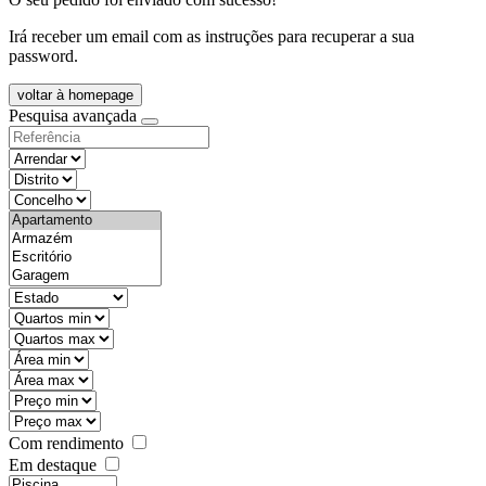
Irá receber um email com as instruções para recuperar a sua
password.
voltar à homepage
Pesquisa avançada
objective
districtId
countyId
types
state
mintypo
maxtypo
minarea
maxarea
minprice
maxprice
Com rendimento
Em destaque
features