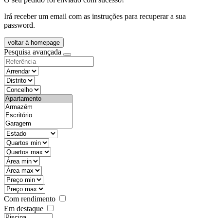
Irá receber um email com as instruções para recuperar a sua
password.
voltar à homepage
Pesquisa avançada
objective
districtId
countyId
types
state
mintypo
maxtypo
minarea
maxarea
minprice
maxprice
Com rendimento
Em destaque
features