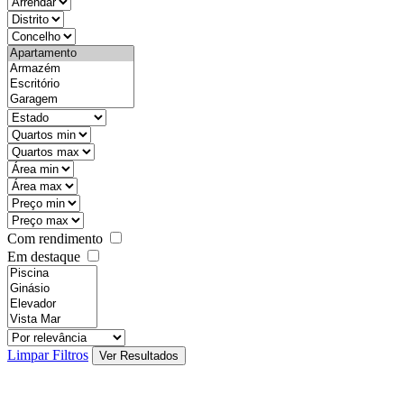
objective
districtId
countyId
types
state
mintypo
maxtypo
minarea
maxarea
minprice
maxprice
Com rendimento
Em destaque
features
realestateOrder
Limpar Filtros
Ver Resultados