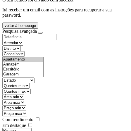
Irá receber um email com as instruções para recuperar a sua
password.
voltar à homepage
Pesquisa avançada
objective
districtId
countyId
types
state
mintypo
maxtypo
minarea
maxarea
minprice
maxprice
Com rendimento
Em destaque
features