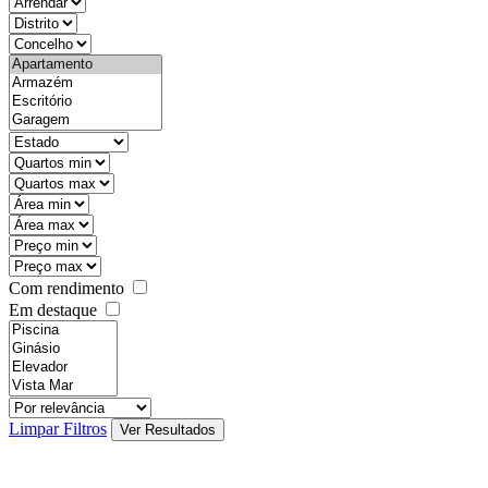
objective
districtId
countyId
types
state
mintypo
maxtypo
minarea
maxarea
minprice
maxprice
Com rendimento
Em destaque
features
realestateOrder
Limpar Filtros
Ver Resultados