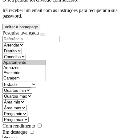
Irá receber um email com as instruções para recuperar a sua
password.
voltar à homepage
Pesquisa avançada
objective
districtId
countyId
types
state
mintypo
maxtypo
minarea
maxarea
minprice
maxprice
Com rendimento
Em destaque
features