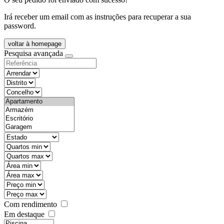
Irá receber um email com as instruções para recuperar a sua
password.
voltar à homepage
Pesquisa avançada
objective
districtId
countyId
types
state
mintypo
maxtypo
minarea
maxarea
minprice
maxprice
Com rendimento
Em destaque
features