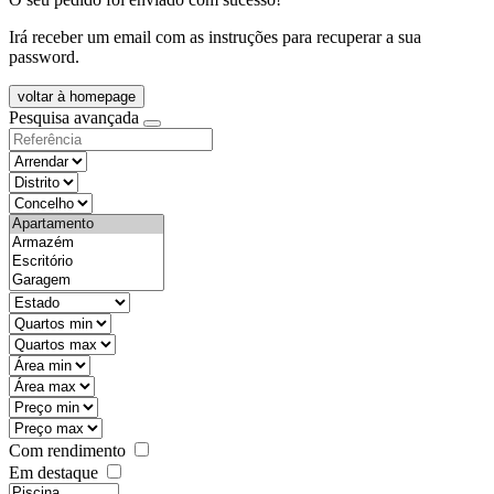
Irá receber um email com as instruções para recuperar a sua
password.
voltar à homepage
Pesquisa avançada
objective
districtId
countyId
types
state
mintypo
maxtypo
minarea
maxarea
minprice
maxprice
Com rendimento
Em destaque
features