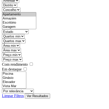
objective
districtId
countyId
types
state
mintypo
maxtypo
minarea
maxarea
minprice
maxprice
Com rendimento
Em destaque
features
realestateOrder
Limpar Filtros
Ver Resultados