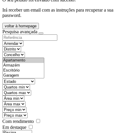
Irá receber um email com as instruções para recuperar a sua
password.
voltar à homepage
Pesquisa avançada
objective
districtId
countyId
types
state
mintypo
maxtypo
minarea
maxarea
minprice
maxprice
Com rendimento
Em destaque
features