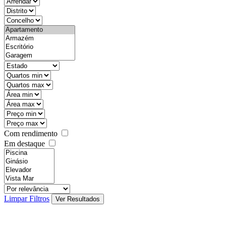
objective
districtId
countyId
types
state
mintypo
maxtypo
minarea
maxarea
minprice
maxprice
Com rendimento
Em destaque
features
realestateOrder
Limpar Filtros
Ver Resultados