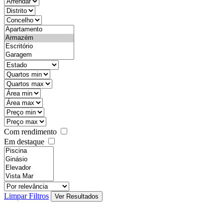
objective
districtId
countyId
types
state
mintypo
maxtypo
minarea
maxarea
minprice
maxprice
Com rendimento
Em destaque
features
realestateOrder
Limpar Filtros
Ver Resultados