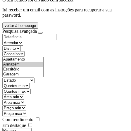
Irá receber um email com as instruções para recuperar a sua
password.
voltar à homepage
Pesquisa avançada
objective
districtId
countyId
types
state
mintypo
maxtypo
minarea
maxarea
minprice
maxprice
Com rendimento
Em destaque
features