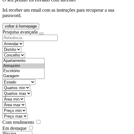
Irá receber um email com as instruções para recuperar a sua
password.
voltar à homepage
Pesquisa avançada
objective
districtId
countyId
types
state
mintypo
maxtypo
minarea
maxarea
minprice
maxprice
Com rendimento
Em destaque
features