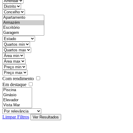
objective
districtId
countyId
types
state
mintypo
maxtypo
minarea
maxarea
minprice
maxprice
Com rendimento
Em destaque
features
realestateOrder
Limpar Filtros
Ver Resultados