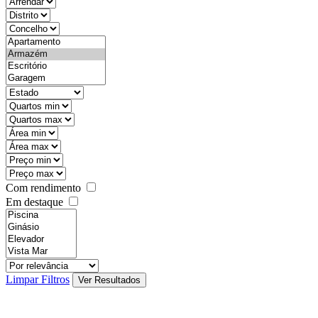
objective
districtId
countyId
types
state
mintypo
maxtypo
minarea
maxarea
minprice
maxprice
Com rendimento
Em destaque
features
realestateOrder
Limpar Filtros
Ver Resultados