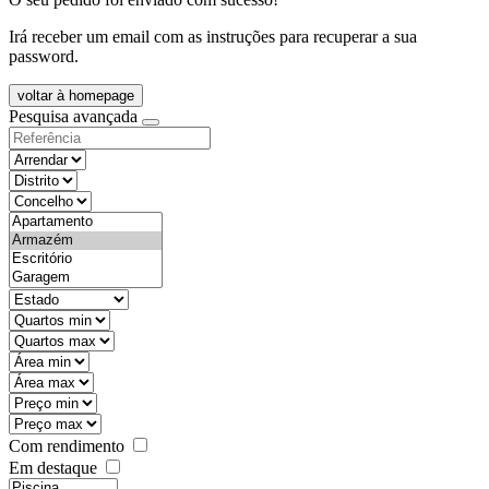
Irá receber um email com as instruções para recuperar a sua
password.
voltar à homepage
Pesquisa avançada
objective
districtId
countyId
types
state
mintypo
maxtypo
minarea
maxarea
minprice
maxprice
Com rendimento
Em destaque
features