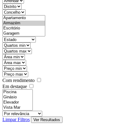
objective
districtId
countyId
types
state
mintypo
maxtypo
minarea
maxarea
minprice
maxprice
Com rendimento
Em destaque
features
realestateOrder
Limpar Filtros
Ver Resultados