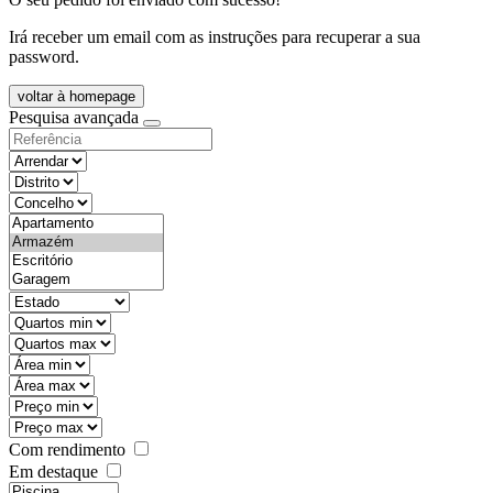
Irá receber um email com as instruções para recuperar a sua
password.
voltar à homepage
Pesquisa avançada
objective
districtId
countyId
types
state
mintypo
maxtypo
minarea
maxarea
minprice
maxprice
Com rendimento
Em destaque
features