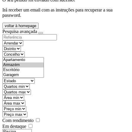
Irá receber um email com as instruções para recuperar a sua
password.
voltar à homepage
Pesquisa avançada
objective
districtId
countyId
types
state
mintypo
maxtypo
minarea
maxarea
minprice
maxprice
Com rendimento
Em destaque
features