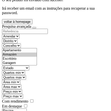
Irá receber um email com as instruções para recuperar a sua
password.
voltar à homepage
Pesquisa avançada
objective
districtId
countyId
types
state
mintypo
maxtypo
minarea
maxarea
minprice
maxprice
Com rendimento
Em destaque
features