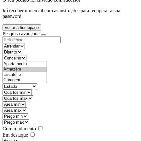
Irá receber um email com as instruções para recuperar a sua
password.
voltar à homepage
Pesquisa avançada
objective
districtId
countyId
types
state
mintypo
maxtypo
minarea
maxarea
minprice
maxprice
Com rendimento
Em destaque
features