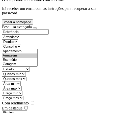
Irá receber um email com as instruções para recuperar a sua
password.
voltar à homepage
Pesquisa avançada
objective
districtId
countyId
types
state
mintypo
maxtypo
minarea
maxarea
minprice
maxprice
Com rendimento
Em destaque
features