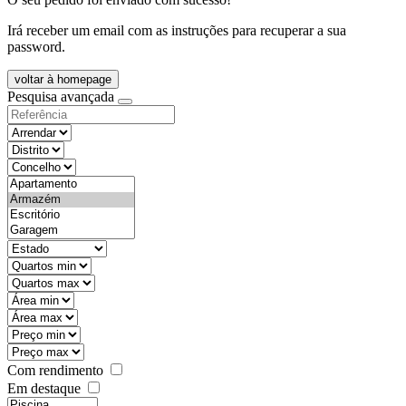
Irá receber um email com as instruções para recuperar a sua
password.
voltar à homepage
Pesquisa avançada
objective
districtId
countyId
types
state
mintypo
maxtypo
minarea
maxarea
minprice
maxprice
Com rendimento
Em destaque
features