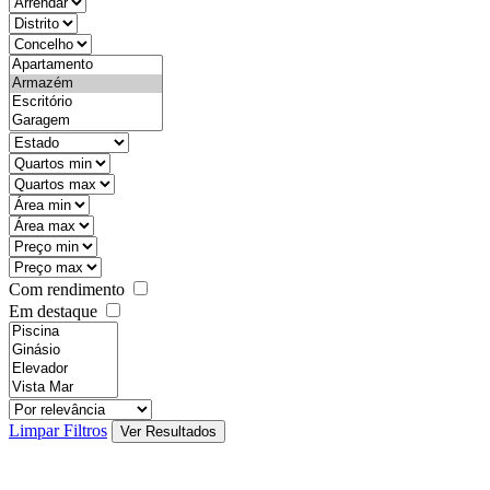
objective
districtId
countyId
types
state
mintypo
maxtypo
minarea
maxarea
minprice
maxprice
Com rendimento
Em destaque
features
realestateOrder
Limpar Filtros
Ver Resultados