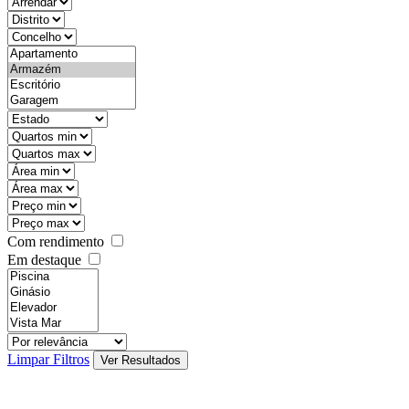
objective
districtId
countyId
types
state
mintypo
maxtypo
minarea
maxarea
minprice
maxprice
Com rendimento
Em destaque
features
realestateOrder
Limpar Filtros
Ver Resultados