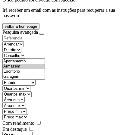
Irá receber um email com as instruções para recuperar a sua
password.
voltar à homepage
Pesquisa avançada
objective
districtId
countyId
types
state
mintypo
maxtypo
minarea
maxarea
minprice
maxprice
Com rendimento
Em destaque
features