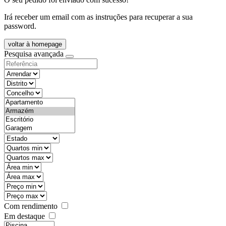
Irá receber um email com as instruções para recuperar a sua
password.
voltar à homepage
Pesquisa avançada
objective
districtId
countyId
types
state
mintypo
maxtypo
minarea
maxarea
minprice
maxprice
Com rendimento
Em destaque
features