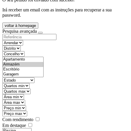
Irá receber um email com as instruções para recuperar a sua
password.
voltar à homepage
Pesquisa avançada
objective
districtId
countyId
types
state
mintypo
maxtypo
minarea
maxarea
minprice
maxprice
Com rendimento
Em destaque
features