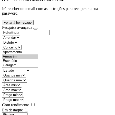
Irá receber um email com as instruções para recuperar a sua
password.
voltar à homepage
Pesquisa avançada
objective
districtId
countyId
types
state
mintypo
maxtypo
minarea
maxarea
minprice
maxprice
Com rendimento
Em destaque
features