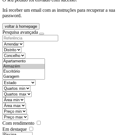
Irá receber um email com as instruções para recuperar a sua
password.
voltar à homepage
Pesquisa avançada
objective
districtId
countyId
types
state
mintypo
maxtypo
minarea
maxarea
minprice
maxprice
Com rendimento
Em destaque
features