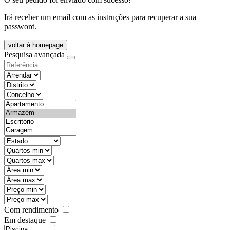
Irá receber um email com as instruções para recuperar a sua
password.
voltar à homepage
Pesquisa avançada
objective
districtId
countyId
types
state
mintypo
maxtypo
minarea
maxarea
minprice
maxprice
Com rendimento
Em destaque
features