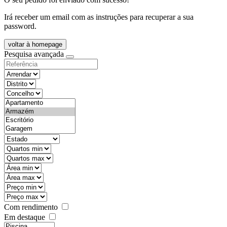
Irá receber um email com as instruções para recuperar a sua
password.
voltar à homepage
Pesquisa avançada
objective
districtId
countyId
types
state
mintypo
maxtypo
minarea
maxarea
minprice
maxprice
Com rendimento
Em destaque
features