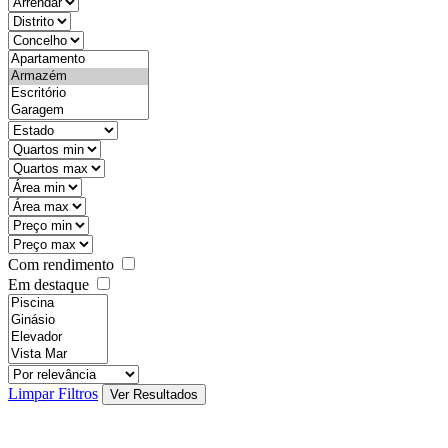
objective
districtId
countyId
types
state
mintypo
maxtypo
minarea
maxarea
minprice
maxprice
Com rendimento
Em destaque
features
realestateOrder
Limpar Filtros
Ver Resultados