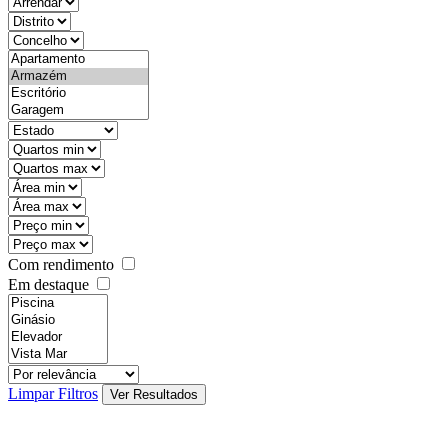
objective
districtId
countyId
types
state
mintypo
maxtypo
minarea
maxarea
minprice
maxprice
Com rendimento
Em destaque
features
realestateOrder
Limpar Filtros
Ver Resultados