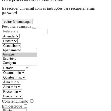
Irá receber um email com as instruções para recuperar a sua
password.
voltar à homepage
Pesquisa avançada
objective
districtId
countyId
types
state
mintypo
maxtypo
minarea
maxarea
minprice
maxprice
Com rendimento
Em destaque
features